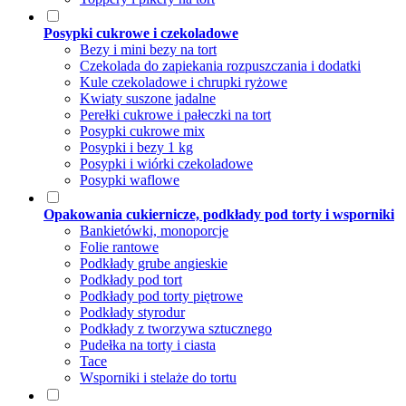
Posypki cukrowe i czekoladowe
Bezy i mini bezy na tort
Czekolada do zapiekania rozpuszczania i dodatki
Kule czekoladowe i chrupki ryżowe
Kwiaty suszone jadalne
Perełki cukrowe i pałeczki na tort
Posypki cukrowe mix
Posypki i bezy 1 kg
Posypki i wiórki czekoladowe
Posypki waflowe
Opakowania cukiernicze, podkłady pod torty i wsporniki
Bankietówki, monoporcje
Folie rantowe
Podkłady grube angieskie
Podkłady pod tort
Podkłady pod torty piętrowe
Podkłady styrodur
Podkłady z tworzywa sztucznego
Pudełka na torty i ciasta
Tace
Wsporniki i stelaże do tortu