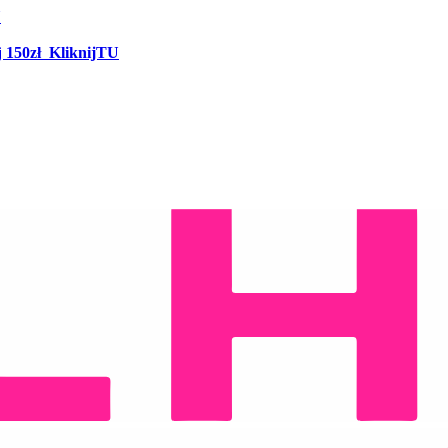
U
j
150zł
KliknijTU