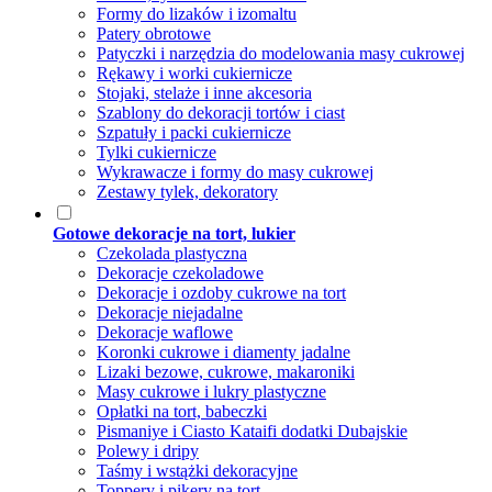
Formy do lizaków i izomaltu
Patery obrotowe
Patyczki i narzędzia do modelowania masy cukrowej
Rękawy i worki cukiernicze
Stojaki, stelaże i inne akcesoria
Szablony do dekoracji tortów i ciast
Szpatuły i packi cukiernicze
Tylki cukiernicze
Wykrawacze i formy do masy cukrowej
Zestawy tylek, dekoratory
Gotowe dekoracje na tort, lukier
Czekolada plastyczna
Dekoracje czekoladowe
Dekoracje i ozdoby cukrowe na tort
Dekoracje niejadalne
Dekoracje waflowe
Koronki cukrowe i diamenty jadalne
Lizaki bezowe, cukrowe, makaroniki
Masy cukrowe i lukry plastyczne
Opłatki na tort, babeczki
Pismaniye i Ciasto Kataifi dodatki Dubajskie
Polewy i dripy
Taśmy i wstążki dekoracyjne
Toppery i pikery na tort