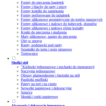
Formy do pieczenia bagietek
Formy i blachy do tarty i pizzy
Formy kokilki do zapiekania
Formy perforowane do tartaletek
Formy silikonowe geometryczne do tortów musowych
Formy silikonowe i stalowe do babeczek, donutów
Formy silikonowe i stalowe różne kształty
Kratki do pieczenia i studzenia
Maty silikonowe, papier do pieczenia
Olej w sprayu
Ranty, podstawki pod ranty
Szpatułki do tortu i noże strunowe
Tortownice
Słodki stół
"Kieliszki jednorazowe i pucharki do monoporcji
Naczynia jednorazowe
Obrusy plamoodporne i bieżniki na stół
Papilotki muffinki
Patery na tort i na ciasto
Serwetki papierowe i dekoracyjne
Sztućce
Słomki i rurki papierowe
Akcesoria i dekoracje imprezowe