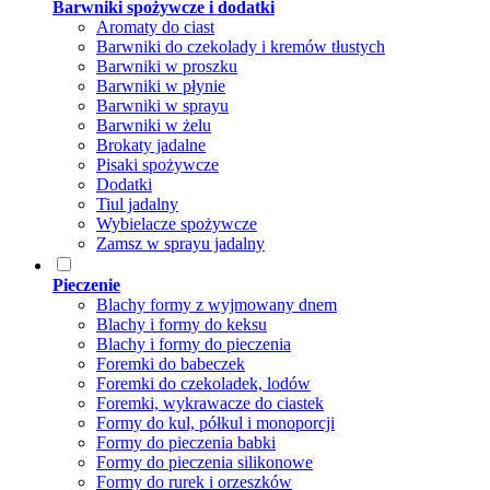
Barwniki spożywcze i dodatki
Aromaty do ciast
Barwniki do czekolady i kremów tłustych
Barwniki w proszku
Barwniki w płynie
Barwniki w sprayu
Barwniki w żelu
Brokaty jadalne
Pisaki spożywcze
Dodatki
Tiul jadalny
Wybielacze spożywcze
Zamsz w sprayu jadalny
Pieczenie
Blachy formy z wyjmowany dnem
Blachy i formy do keksu
Blachy i formy do pieczenia
Foremki do babeczek
Foremki do czekoladek, lodów
Foremki, wykrawacze do ciastek
Formy do kul, półkul i monoporcji
Formy do pieczenia babki
Formy do pieczenia silikonowe
Formy do rurek i orzeszków