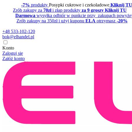
-7%
produkty
Posypki cukrowe i czekoladowe
Kliknij T
Zrób zakupy za
70zł
i złap produkty
za 9 groszy Kliknij TU
Darmowa
wysyłka odbiór w punkcie przy zakupach powyże
Zrób zakupy na 350zł i użyj kuponu
ELA
otrzymasz
-20%
+48 533-102-120
bok@elhandel.pl
Konto
Zaloguj się
Załóż konto