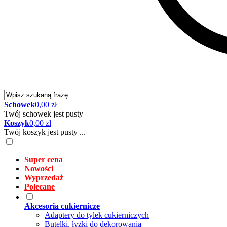
Schowek
0,00 zł
Twój schowek jest pusty
Koszyk
0,00 zł
Twój koszyk jest pusty ...
Super cena
Nowości
Wyprzedaż
Polecane
Akcesoria cukiernicze
Adaptery do tylek cukierniczych
Butelki, łyżki do dekorowania