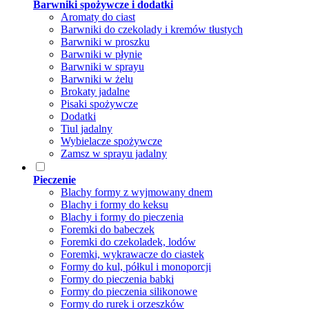
Barwniki spożywcze i dodatki
Aromaty do ciast
Barwniki do czekolady i kremów tłustych
Barwniki w proszku
Barwniki w płynie
Barwniki w sprayu
Barwniki w żelu
Brokaty jadalne
Pisaki spożywcze
Dodatki
Tiul jadalny
Wybielacze spożywcze
Zamsz w sprayu jadalny
Pieczenie
Blachy formy z wyjmowany dnem
Blachy i formy do keksu
Blachy i formy do pieczenia
Foremki do babeczek
Foremki do czekoladek, lodów
Foremki, wykrawacze do ciastek
Formy do kul, półkul i monoporcji
Formy do pieczenia babki
Formy do pieczenia silikonowe
Formy do rurek i orzeszków