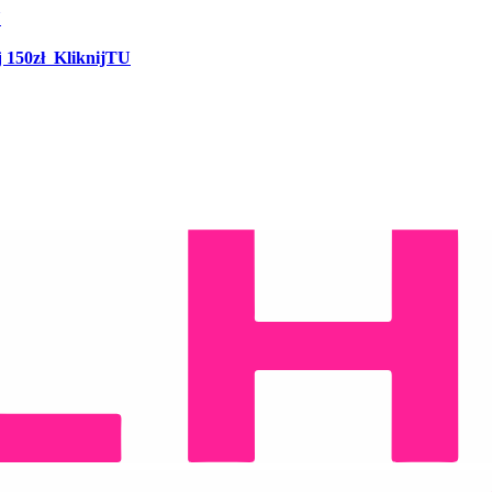
U
j
150zł
KliknijTU