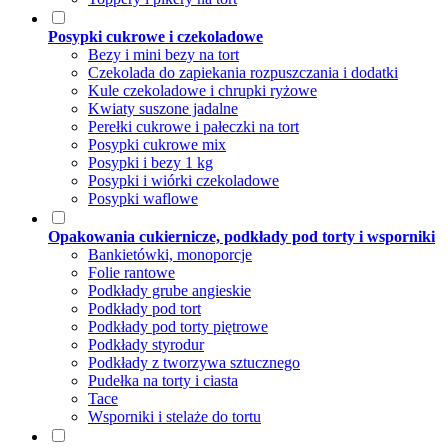
Posypki cukrowe i czekoladowe
Bezy i mini bezy na tort
Czekolada do zapiekania rozpuszczania i dodatki
Kule czekoladowe i chrupki ryżowe
Kwiaty suszone jadalne
Perełki cukrowe i pałeczki na tort
Posypki cukrowe mix
Posypki i bezy 1 kg
Posypki i wiórki czekoladowe
Posypki waflowe
Opakowania cukiernicze, podkłady pod torty i wsporniki
Bankietówki, monoporcje
Folie rantowe
Podkłady grube angieskie
Podkłady pod tort
Podkłady pod torty piętrowe
Podkłady styrodur
Podkłady z tworzywa sztucznego
Pudełka na torty i ciasta
Tace
Wsporniki i stelaże do tortu