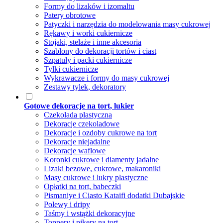
Formy do lizaków i izomaltu
Patery obrotowe
Patyczki i narzędzia do modelowania masy cukrowej
Rękawy i worki cukiernicze
Stojaki, stelaże i inne akcesoria
Szablony do dekoracji tortów i ciast
Szpatuły i packi cukiernicze
Tylki cukiernicze
Wykrawacze i formy do masy cukrowej
Zestawy tylek, dekoratory
Gotowe dekoracje na tort, lukier
Czekolada plastyczna
Dekoracje czekoladowe
Dekoracje i ozdoby cukrowe na tort
Dekoracje niejadalne
Dekoracje waflowe
Koronki cukrowe i diamenty jadalne
Lizaki bezowe, cukrowe, makaroniki
Masy cukrowe i lukry plastyczne
Opłatki na tort, babeczki
Pismaniye i Ciasto Kataifi dodatki Dubajskie
Polewy i dripy
Taśmy i wstążki dekoracyjne
Toppery i pikery na tort