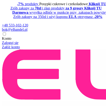
-7%
produkty
Posypki cukrowe i czekoladowe
Kliknij T
Zrób zakupy za
70zł
i złap produkty
za 9 groszy Kliknij TU
Darmowa
wysyłka odbiór w punkcie przy zakupach powyże
Zrób zakupy na 350zł i użyj kuponu
ELA
otrzymasz
-20%
+48 533-102-120
bok@elhandel.pl
Konto
Zaloguj się
Załóż konto