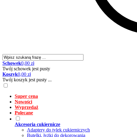
Schowek
0,00 zł
Twój schowek jest pusty
Koszyk
0,00 zł
Twój koszyk jest pusty ...
Super cena
Nowości
Wyprzedaż
Polecane
Akcesoria cukiernicze
Adaptery do tylek cukierniczych
Butelki, łyżki do dekorowania