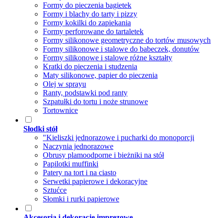
Formy do pieczenia bagietek
Formy i blachy do tarty i pizzy
Formy kokilki do zapiekania
Formy perforowane do tartaletek
Formy silikonowe geometryczne do tortów musowych
Formy silikonowe i stalowe do babeczek, donutów
Formy silikonowe i stalowe różne kształty
Kratki do pieczenia i studzenia
Maty silikonowe, papier do pieczenia
Olej w sprayu
Ranty, podstawki pod ranty
Szpatułki do tortu i noże strunowe
Tortownice
Słodki stół
"Kieliszki jednorazowe i pucharki do monoporcji
Naczynia jednorazowe
Obrusy plamoodporne i bieżniki na stół
Papilotki muffinki
Patery na tort i na ciasto
Serwetki papierowe i dekoracyjne
Sztućce
Słomki i rurki papierowe
Akcesoria i dekoracje imprezowe